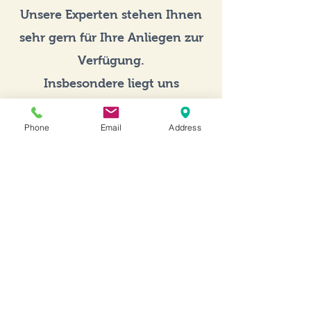
Unsere Experten stehen Ihnen
sehr gern für Ihre Anliegen zur
Verfügung.
Insbesondere liegt uns
die
Beratung für
Phone
Email
Address
Gitarrenanfänger
am Herzen!