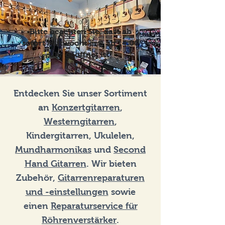
Bitte beachten Sie, dass ab
sofort Mittwochs erst ab 14:00
Uhr geöffnet ist!
Entdecken Sie unser Sortiment
an
Konzertgitarren
,
Westerngitarren
,
Kindergitarren, Ukulelen,
Mundharmonikas
und
Second
Hand Gitarren
. Wir bieten
Zubehör,
Gitarrenreparaturen
und -einstellungen
sowie
einen
Reparaturservice für
Röhrenverstärker
.