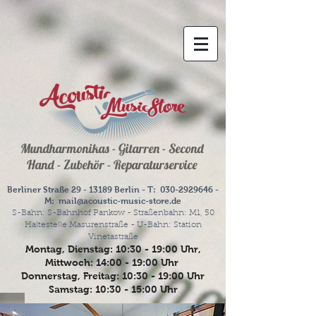
Mundharmonikas - Gitarren - Second
Hand - Zubehör - Reparaturservice
Berliner Straße
29 - 13189
Berlin - T:
030-2929646
-
M:
mail@acoustic-music-store.de
S-Bahn: S-Bahnhof Pankow - Straßenbahn: M1, 50
Haltestelle Masurenstraße - U-Bahn: Station
Vinetastraße
Montag, Dienstag: 10:30 - 19:00 Uhr,
Mittwoch: 14:00 - 19:00 Uhr
Donnerstag, Freitag: 10:30 - 19:00 Uhr
Samstag: 10:30 - 15:00 Uhr