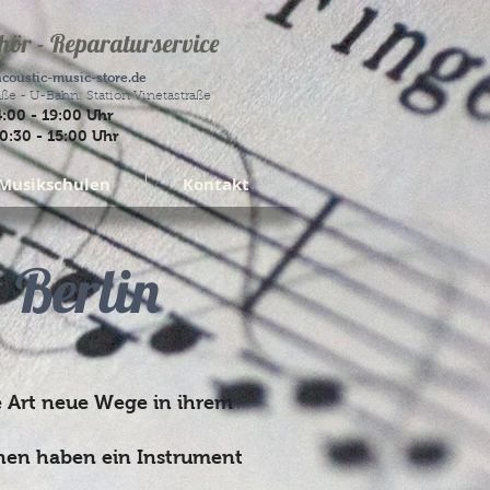
ör - Reparaturservice
coustic-music-store.de
ße - U-Bahn: Station Vinetastraße
4:00 - 19:00 Uhr
0:30 - 15:00 Uhr
Musikschulen
Kontakt
 Berlin
e Art neue Wege in ihrem
onnen haben ein Instrument
.