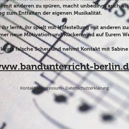
 mit anderen zu spüren, macht unbedingt auch als 
Weg zum Entfalten der eigenen Musikalität.
ihr lernt, ihr spielt mit Hilfestellung mit anderen
mer neue Motivation und Rückenwind auf Eurem W
 keine falsche Scheu und nehmt Kontakt mit Sabine 
ww.bandunterricht-berlin.
Kontakt
-
Impressum
-
Datenschutzerklärung