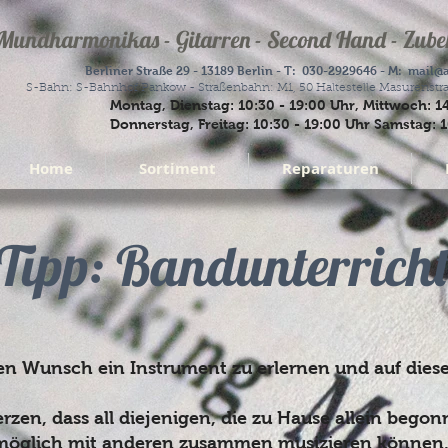
Mundharmonikas - Gitarren - Second Hand - Zubeh
Berliner Straße 29 - 13189 Berlin - T: 030-2929646 - M:
mail@a
S-Bahn: S-Bahnhof Pankow - Straßenbahn: M1, 50 Haltestelle Masurenstra
Montag, Dienstag: 10:30 - 19:00 Uhr, Mittwoch: 1
Donnerstag, Freitag: 10:30 - 19:00 Uhr Samstag: 1
Home
Sortiment
Reparaturen
Tipp: Bandunterricht
n Wunsch ein Instrument zu erlernen und auf dies
rzen, dass all diejenigen, die zu Hause allein beg
e möglich mit anderen zusammen musizieren können