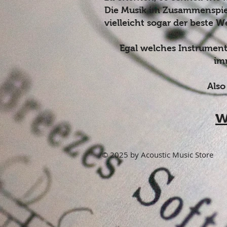
Die Musik im Zusammenspiel
vielleicht sogar der beste 
Egal welches Instrument 
im
Also
w
© 2025 by Acoustic Music Store