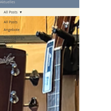
Aktuelles
All Posts
All Posts
Angebote
Neuzugänge
Second
Hand
Empfehlungen
Cash &
Candy