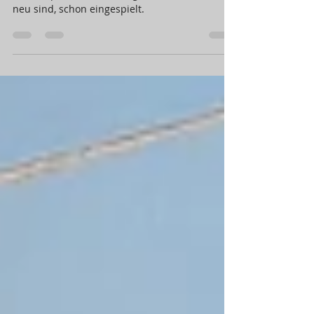
Blueridge Gitaren sindVintage Instrumenten
nachempfunden und klingen, auch wenn sie
neu sind, schon eingespielt.