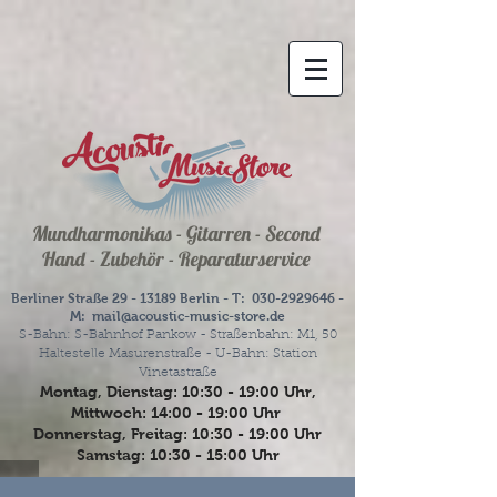
Mundharmonikas - Gitarren - Second
Hand - Zubehör - Reparaturservice
Berliner Straße
29 - 13189
Berlin - T:
030-2929646
-
M:
mail@acoustic-music-store.de
S-Bahn: S-Bahnhof Pankow - Straßenbahn: M1, 50
Haltestelle Masurenstraße - U-Bahn: Station
Vinetastraße
Montag, Dienstag: 10:30 - 19:00 Uhr,
Mittwoch: 14:00 - 19:00 Uhr
Donnerstag, Freitag: 10:30 - 19:00 Uhr
Samstag: 10:30 - 15:00 Uhr